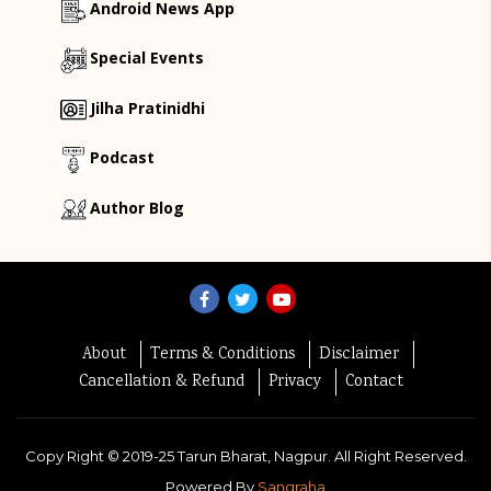
Android News App
Special Events
Jilha Pratinidhi
Podcast
Author Blog
About
Terms & Conditions
Disclaimer
Cancellation & Refund
Privacy
Contact
Copy Right ©
2019-25
Tarun Bharat, Nagpur. All Right Reserved.
Powered By
Sangraha