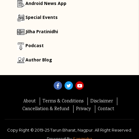
Android News App
Special Events
Jilha Pratinidhi
Podcast
Author Blog
About
Terms & Conditions
Disclaimer
Cancellation & Refund
Privacy
Contact
Copy Right ©
2019-25
Tarun Bharat, Nagpur. All Right Reserved.
Powered By
Sangraha