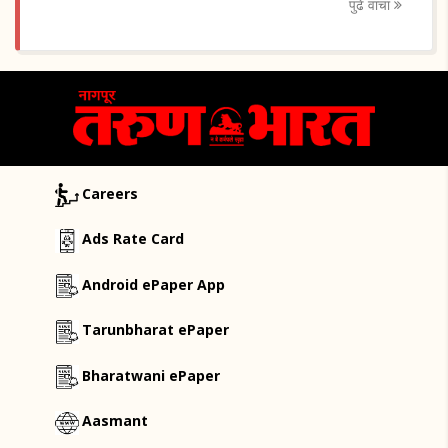
पुढे वाचा
Careers
Ads Rate Card
Android ePaper App
Tarunbharat ePaper
Bharatwani ePaper
Aasmant