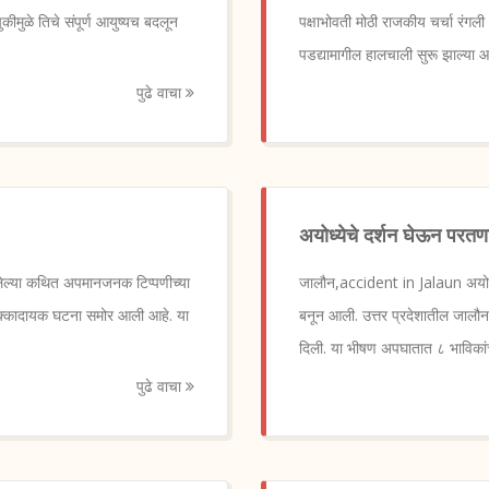
कीमुळे तिचे संपूर्ण आयुष्यच बदलून
पक्षाभोवती मोठी राजकीय चर्चा रंगली 
पडद्यामागील हालचाली सुरू झाल्या आ
पुढे वाचा
अयोध्येचे दर्शन घेऊन परतणा
लेल्या कथित अपमानजनक टिप्पणीच्या
जालौन,accident in Jalaun अयोध्य
ी धक्कादायक घटना समोर आली आहे. या
बनून आली. उत्तर प्रदेशातील जालौन
दिली. या भीषण अपघातात ८ भाविकांच
पुढे वाचा