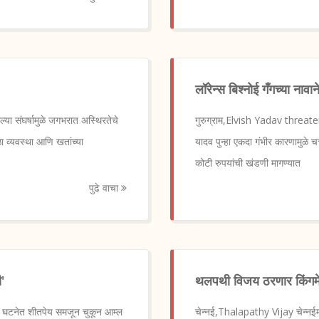
लॉरेन्स बिश्नोई गँगच्या ना
या संघर्षामुळे जगभरात अस्थिरतेचे
गुरुग्राम,Elvish Yadav threatene
ठा व्यवस्था आणि खतांच्या
यादव पुन्हा एकदा गंभीर कारणामुळे च
कोटी रुपयांची खंडणी मागण्यात
पुढे वाचा
'
थलपथी विजय ठरणार किंग
क घटनेत शीतपेय समजून चुकून आम्ल
चेन्नई,Thalapathy Vijay चेन्नईम