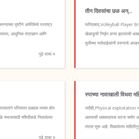
तीन दिवसांचा छळ अन्...
्या दृष्टीने अमेरिकेचे परराष्ट्र
फरिदाबाद,Volleyball Player Brut
 व्यापार, आधुनिक तंत्रज्ञान आणि
खेळाडूची निर्घृण हत्या झाल्याची 
मुलीच्या नातेवाईकांनी तरुणाचे अप
पुढे वाचा
स्पाच्या नावाखाली विधवा म
ण अपघाताने परिसरात हळहळ व्यक्त होत
भदोही,Physical exploitation भदो
मुळे नमाजासाठी मशिदीकडे निघालेल्या
आल्याची धक्कादायक घटना समोर आली 
तपास सुरू आहे. मिळालेल्या माहित
पुढे वाचा