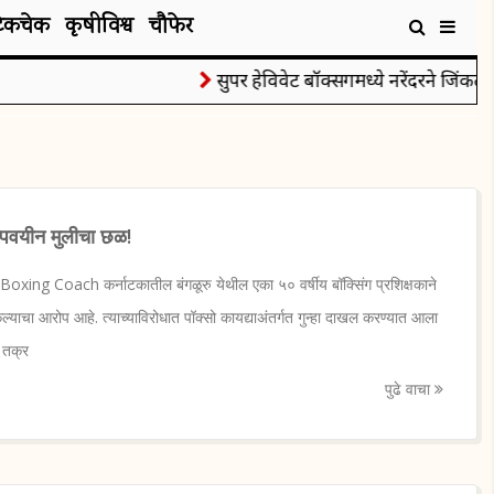
टेकचेक
कृषीविश्व
चौफेर
सुपर हेविवेट बॉक्सिंगमध्ये नरेंदरने जिंकले रौप्य
ल्पवयीन मुलीचा छळ!
xing Coach कर्नाटकातील बंगळूरु येथील एका ५० वर्षीय बॉक्सिंग प्रशिक्षकाने
ेल्याचा आरोप आहे. त्याच्याविरोधात पॉक्सो कायद्याअंतर्गत गुन्हा दाखल करण्यात आला
 तक्र
पुढे वाचा