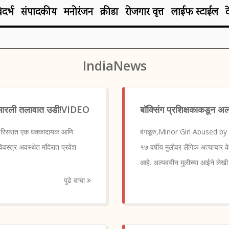
िदर्भ
संपादकीय
मनोरंजन
क्रीडा
रोजगार वृत्त
लाईफ स्टाईल
IndiaNews
ेऊन मारली तलावात उडी!VIDEO
बॉक्सिंग प्रशिक्षकाकडून अ
परिसरात एक धक्कादायक आणि
बंगळूरु,Minor Girl Abused by Bo
वस्त्र अवस्थेत मंदिरात प्रवेश
१७ वर्षीय मुलीवर लैंगिक अत्याचार क
आहे. अल्पवयीन मुलीच्या आईने लेखी
पुढे वाचा