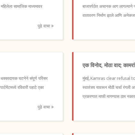
महिलेला सामाजिक माध्यमावर
बाजारपेठेत अचानक आग लागल्याने 
वातावरण निर्माण झाले आणि अनेकजण
पुढे वाचा
एक विनोद, मोठा वाद; कामरा
क्कादायक घटनेने संपूर्ण परिसर
मुंबई,Kamras clear refusal to a
र्टमेंटमध्ये रविवारी पहाटे एका
स्वातंत्र्य यावरून मोठी चर्चा रंगली
प्रकरणात माफी मागण्यास ठाम नकार
पुढे वाचा