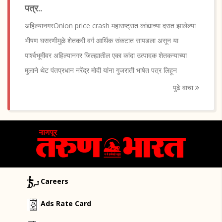
पत्र..
अहिल्यानगरOnion price crash महाराष्ट्रात कांद्याच्या दरात झालेल्या
भीषण घसरणीमुळे शेतकरी वर्ग आर्थिक संकटात सापडला असून या
पार्श्वभूमीवर अहिल्यानगर जिल्ह्यातील एका कांदा उत्पादक शेतकऱ्याच्या
मुलाने थेट पंतप्रधान नरेंद्र मोदी यांना गुजराती भाषेत पत्र लिहून
पुढे वाचा
Careers
Ads Rate Card