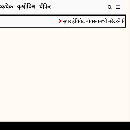
टेकचेक
कृषीविश्व
चौफेर
सुपर हेविवेट बॉक्सिंगमध्ये नरेंदरने जिंक