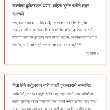
शक्तीचा बुलेटवरून थरार, महिला बुलेट रॅलीने शहर
दणाणले
नागपूर,womens bullet rally मराठमोळ्या पारंपरिक वेशभूषेत
सजलेल्या महिला जागतिक महिला दिनानिमित्त महिला बुलेटवर स्वार होत
शहराच्या रस्त्यावर उतरल्या आणि थरारक स्टंट्स, आकर्षक प्रात्यक्षिके व
जल्लोषपूर्ण रॅलीमुळे संपूर्ण शहराचे लक्ष वेधून घेतले. ह्यूमॅनिटी स
पुढे वाचा
गीता हिंगे कर्तृत्ववान नारी शक्ती पुरस्काराने सन्मानित
गडचिरोली,Geeta Hinge अखिल महाराष्ट्र कोष्टी समाज परिषदेच्या
वतीने जागतिक महिला दिनानिमित्त नारी शक्ती सन्मान सोहळा आणि कोष्टी
समाज मेळाव्याचे आयोजन 16 मार्च रोजी यवतमाळ जिल्ह्यातील दारव्हा