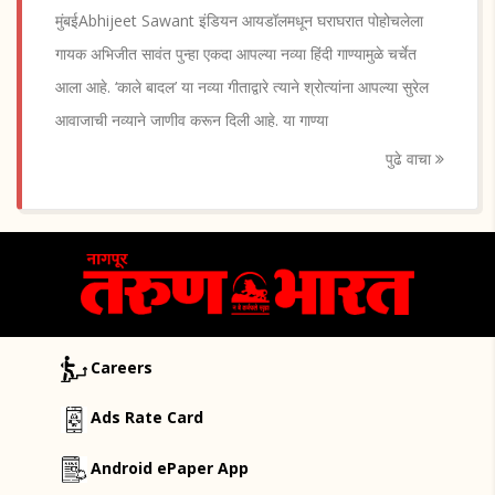
मुंबईAbhijeet Sawant इंडियन आयडॉलमधून घराघरात पोहोचलेला
गायक अभिजीत सावंत पुन्हा एकदा आपल्या नव्या हिंदी गाण्यामुळे चर्चेत
आला आहे. ‘काले बादल’ या नव्या गीताद्वारे त्याने श्रोत्यांना आपल्या सुरेल
आवाजाची नव्याने जाणीव करून दिली आहे. या गाण्या
पुढे वाचा
Careers
Ads Rate Card
Android ePaper App