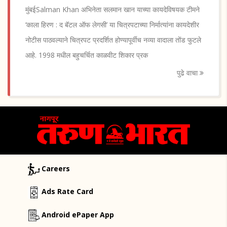
मुंबईSalman Khan अभिनेता सलमान खान याच्या कायदेविषयक टीमने
‘काला हिरण : द बॅटल ऑफ लेगसी’ या चित्रपटाच्या निर्मात्यांना कायदेशीर
नोटीस पाठवल्याने चित्रपट प्रदर्शित होण्यापूर्वीच नव्या वादाला तोंड फुटले
आहे. 1998 मधील बहुचर्चित काळवीट शिकार प्रक
पुढे वाचा
Careers
Ads Rate Card
Android ePaper App