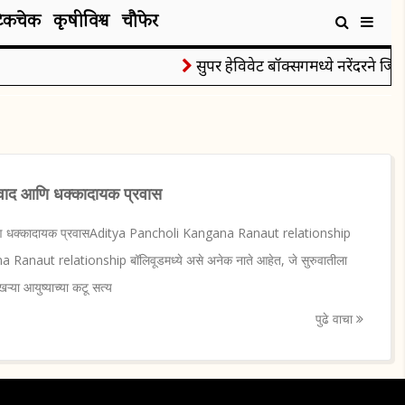
टेकचेक
कृषीविश्व
चौफेर
सुपर हेविवेट बॉक्सिंगमध्ये नरेंदरने जिंक
, वाद आणि धक्कादायक प्रवास
द आणि धक्कादायक प्रवासAditya Pancholi Kangana Ranaut relationship
 Ranaut relationship बॉलिवूडमध्ये असे अनेक नाते आहेत, जे सुरुवातीला
ऱ्या आयुष्याच्या कटू सत्य
पुढे वाचा