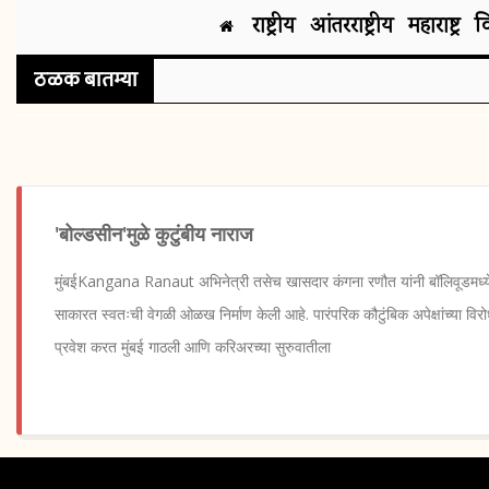
राष्ट्रीय
आंतरराष्ट्रीय
महाराष्ट्र
व
ठळक बातम्या
'बोल्डसीन'मुळे कुटुंबीय नाराज
मुंबईKangana Ranaut अभिनेत्री तसेच खासदार कंगना रणौत यांनी बॉलिवूडमध्ये
साकारत स्वतःची वेगळी ओळख निर्माण केली आहे. पारंपरिक कौटुंबिक अपेक्षांच्या विर
प्रवेश करत मुंबई गाठली आणि करिअरच्या सुरुवातीला