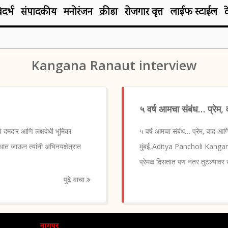
िदर्भ
संपादकीय
मनोरंजन
क्रीडा
रोजगार वृत्त
लाईफ स्टाईल
Kangana Ranaut interview
५ वर्ष आमचा संबंध… प्रेम
 दमदार आणि लक्षवेधी भूमिका
५ वर्ष आमचा संबंध… प्रेम, वा
ोधात जाऊन त्यांनी अभिनयक्षेत्रात
मुंबई,Aditya Pancholi Kangana
प्रेमळ दिसतात पण नंतर तुटल्यावर ख
पुढे वाचा