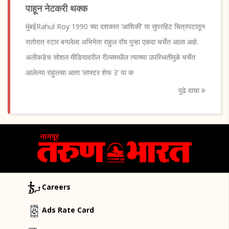
पाहून नेटकरी थक्क
मुंबईRahul Roy 1990 च्या दशकात ‘आशिकी’ या सुपरहिट चित्रपटातून
रातोरात स्टार बनलेला अभिनेता राहुल रॉय पुन्हा एकदा चर्चेत आला आहे.
अलीकडेच सोशल मीडियावरील रील्समधील त्याच्या उपस्थितीमुळे चर्चेत
आलेल्या राहुलचा आता ‘लाफ्टर शेफ 3’ या क
पुढे वाचा
Careers
Ads Rate Card