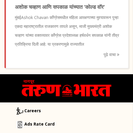
अशोक चव्हाण आणि सपकाळ यांच्यात 'कोल्ड वॉर'
मुंबईAshok Chavan काँग्रेसमधील महिला आरक्षणाच्या मुद्द्यावरून पुन्हा
एकदा महाराष्ट्रातील राजकारण तापले असून, माजी मुख्यमंत्री अशोक
चव्हाण यांच्या वक्तव्यावर काँग्रेस प्रदेशाध्यक्ष हर्षवर्धन सपकाळ यांनी तीव्र
प्रतिक्रिया दिली आहे. या प्रकरणामुळे राज्यातील
पुढे वाचा
Careers
Ads Rate Card