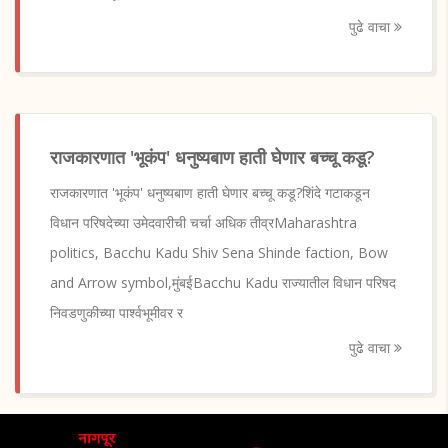
पुढे वाचा
राजकारणात 'भूकंप' धनुष्यबाण हाती घेणार बच्चू कडू?
राजकारणात 'भूकंप' धनुष्यबाण हाती घेणार बच्चू कडू?शिंदे गटाकडून
विधान परिषदेच्या उमेदवारीची चर्चा अधिक तीव्रMaharashtra
politics, Bacchu Kadu Shiv Sena Shinde faction, Bow
and Arrow symbol,मुंबईBacchu Kadu राज्यातील विधान परिषद
निवडणुकीच्या पार्श्वभूमीवर र
पुढे वाचा