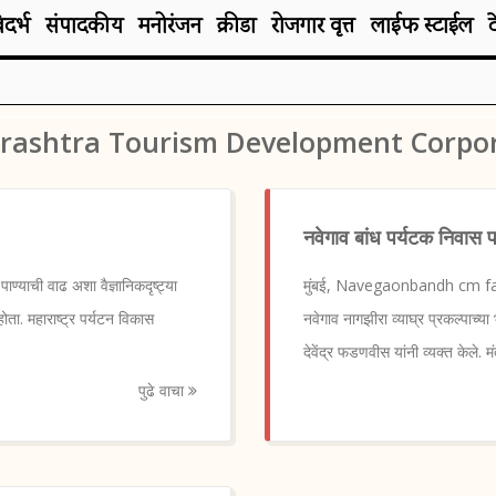
िदर्भ
संपादकीय
मनोरंजन
क्रीडा
रोजगार वृत्त
लाईफ स्टाईल
ashtra Tourism Development Corpo
नवेगाव बांध पर्यटक निवास पर
्याची वाढ अशा वैज्ञानिकदृष्ट्या
मुंबई, Navegaonbandh cm fadnavi
ता. महाराष्ट्र पर्यटन विकास
नवेगाव नागझीरा व्याघ्र प्रकल्पाच्या
देवेंद्र फडणवीस यांनी व्यक्त केले. मं
पुढे वाचा