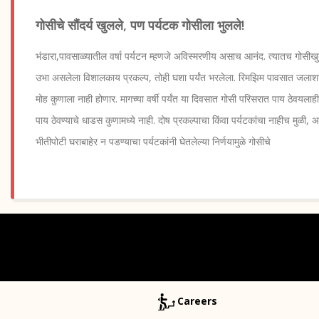
गोसीचे सौंदर्य खुलले, पण पर्यटक गोसीला भुलले!
भंडारा,पावसाळ्यातील वर्षा पर्यटन म्हणजे अविस्मरणीय असाच आनंद. त्यातच गोसीखुर्
उभा असलेला विशालकाय प्रकल्प, तोही घशा पर्यंत भरलेला. रिमझिम पावसात जलाशया
मोह कुणाला नाही होणार. मागच्या वर्षी पर्यंत या दिवसात गोसी परिसरात पाय ठेवयलाह
पाय ठेवण्याचे धाडस कुणामध्ये नाही. दोष प्रकल्पाचा किंवा पर्यटकांचा नाहीच मुळी
भीतीपोटी घराबाहेर न पडण्याचा पर्यटकांनी घेतलेल्या निर्णयामुळे गोसीचे
Careers