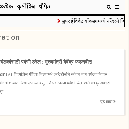
टेकचेक
कृषीविश्व
चौफेर
सुपर हेविवेट बॉक्सिंगमध्ये नरेंदरने जिंकल
ration
्यटकांसाठी पर्वणी ठरेल : मुख्यमंत्री देवेंद्र फडणवीस
s विदर्भातील गोंदिया जिल्ह्यामधे एमटिडीसीचे नवेगाव बांध पर्यटक निवास
 भोवती शाश्वत रित्या उभारले असून, ते पर्यटकांना पर्वणी ठरेल. असे मत मुख्यमंत्री
त्र
पुढे वाचा