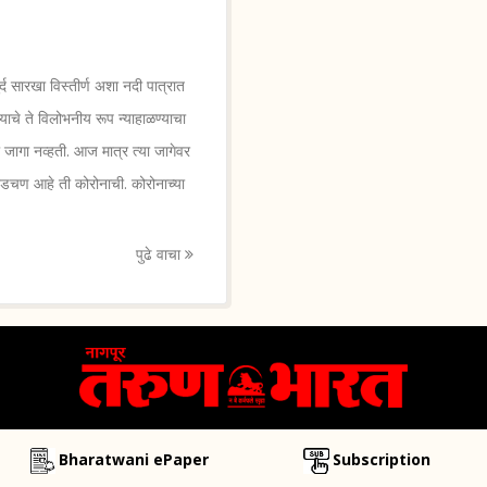
द सारखा विस्तीर्ण अशा नदी पात्रात
चे ते विलोभनीय रूप न्याहाळण्याचा
ी जागा नव्हती. आज मात्र त्या जागेवर
, अडचण आहे ती कोरोनाची. कोरोनाच्या
पुढे वाचा
Bharatwani ePaper
Subscription