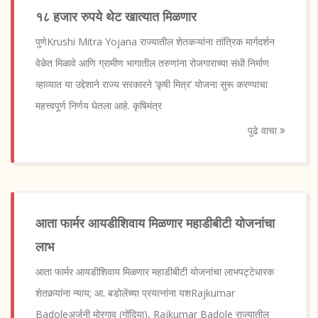
१८ हजार रुपये थेट खात्यात मिळणार
पुणेKrushi Mitra Yojana राज्यातील शेतकऱ्यांना तांत्रिक मार्गदर्शन
वेळेत मिळावे आणि ग्रामीण भागातील तरुणांना रोजगाराच्या संधी निर्माण
व्हाव्यात या उद्देशाने राज्य सरकारने ‘कृषी मित्र’ योजना सुरू करण्याचा
महत्त्वपूर्ण निर्णय घेतला आहे. कृषिमंत्र
पुढे वाचा
आता फार्मर आयडीशिवाय मिळणार महाडीबीटी योजनांचा
लाभ
आता फार्मर आयडीशिवाय मिळणार महाडीबीटी योजनांचा लाभपट्टेधारक
शेतकर्‍यांना न्याय; आ. बडोलेंच्या प्रयत्नांना यशRajkumar
Badoleअर्जुनी मोरगाव (गोंदिया), Rajkumar Badole राज्यातील