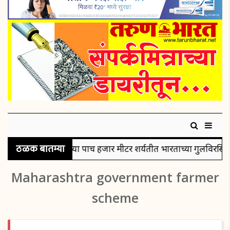
ठळक बातम्या
 रौप्यपदक
पुरुषांच्या पाच हजार मीटर शर्यतीत भारताच्या गुलविरसिं
Maharashtra government farmer
scheme