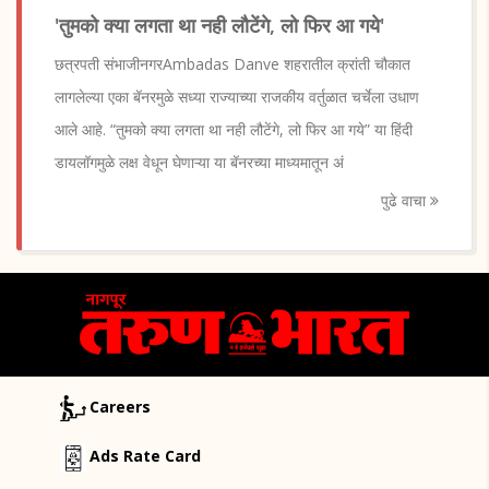
'तुमको क्या लगता था नही लौटेंगे, लो फिर आ गये'
छत्रपती संभाजीनगरAmbadas Danve शहरातील क्रांती चौकात
लागलेल्या एका बॅनरमुळे सध्या राज्याच्या राजकीय वर्तुळात चर्चेला उधाण
आले आहे. “तुमको क्या लगता था नही लौटेंगे, लो फिर आ गये” या हिंदी
डायलॉगमुळे लक्ष वेधून घेणाऱ्या या बॅनरच्या माध्यमातून अं
पुढे वाचा
Careers
Ads Rate Card