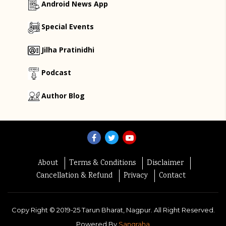
Android News App
Special Events
Jilha Pratinidhi
Podcast
Author Blog
About
Terms & Conditions
Disclaimer
Cancellation & Refund
Privacy
Contact
Copy Right ©
2019-25
Tarun Bharat, Nagpur. All Right Reserved.
Powered By
Sangraha