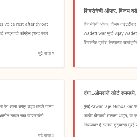
शिवसेनेची ऑफर, विजय वडेट
takes voice rest after throat
शिवसेनेची ऑफर, विजय वडेट्टीवार 
्ट्रवादी काँग्रेस (शरद पवार
wadettiwar मुंबई vijay wadettiw
शिवसेनेत प्रवेश केल्याच्या पार्श्वभूम
पुढे वाचा
दंगा...ओमराजे कोर्ट रुममध्
 वेग आला असून उद्धव ठाकरे यांच्या
मुंबईPawanraje Nimbalkar पवनराज
क्षातील तब्बल सहा खासदारांनी
जाहीर होण्याची शक्यता असून, या प्
निंबाळकर हे त्यांच्या कुटुंबासह मुंबई
पुढे वाचा