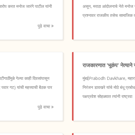
 आरोप करत मनोज जारंगे पाटील यांनी
असून, मराठा आंदोलनाचे नेते मनोज जर
प्रश्नावर राजकीय तसेच सामाजिक व
पुढे वाचा
राजकारणात 'भूकंप' नेत्यान
ीगाठींमुळे गेल्या काही दिवसांपासून
मुंबईPrabodh Davkhare, महाराष्
पवार गट) यांची महत्त्वाची बैठक पार
निरंजन डावखरे यांचे मोठे बंधू प्रबो
पक्षप्रवेश सोहळ्यात त्यांनी राष्ट्रवा
पुढे वाचा