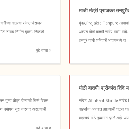
माजी मंत्री प्राजक्त तनपुरे
रीच्या वाढत्या संकटाविरोधात
मुंबई,Prajakta Tanpure आगामी वि
 मोठा तणाव निर्माण झाला. सिडको
अत्यंत मोठी बातमी समोर आली आहे. राष
तनपुरे यांनी शनिवारी भाजपमध्ये ज
पुढे वाचा
मोठी बातमी! श्रीकांत शिंदे 
ुन्हा तीव्र होण्याची चिन्हे दिसत
नांदेड ,ShriKant Shinde नांदेड जिल
आमरण उपोषण सुरू करणार असल्याची
वाहनांचा अपघात झाल्याची घटना घडल
वाहनांचे मोठे नुकसान झाले आहे. अप
पुढे वाचा