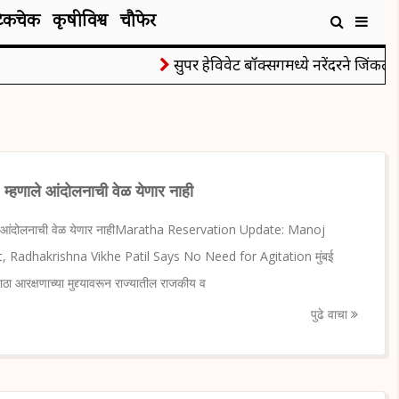
टेकचेक
कृषीविश्व
चौफेर
सुपर हेविवेट बॉक्सिंगमध्ये नरेंदरने जिंकले रौप्यप
. म्हणाले आंदोलनाची वेळ येणार नाही
हणाले आंदोलनाची वेळ येणार नाहीMaratha Reservation Update: Manoj
 Radhakrishna Vikhe Patil Says No Need for Agitation मुंबई
आरक्षणाच्या मुद्द्यावरून राज्यातील राजकीय व
पुढे वाचा