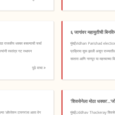
६ जागांवर महायुतीची बिनवि
ोठा राजकीय धक्का बसल्याची चर्चा
मुंबईVidhan Parishad election 
्यांनी स्वतंत्र गट स्थापन
प्रक्रिया सुरू झाली असून राज्यात
सातारा आणि नागपूर या महत्त्वाच्या वि
पुढे वाचा
'शिवसेनेला मोठा धक्का’...‘
ेल्या ‘ऑपरेशन टायगर’ला आता वेग
मुंबईUddhav Thackeray शिवसेनेच्य