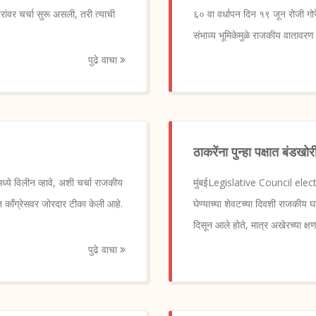
ंवर चर्चा सुरू असली, तरी त्याची
६० वा वर्धापन दिन १९ जून रोजी गोर
संभाव्य भूमिकेमुळे राजकीय वातावरण
पुढे वाचा
ठाकरेंना पुन्हा पक्षात बंडखो
ये विलीन व्हावे, अशी चर्चा राजकीय
मुंबईLegislative Council electio
ेत काँग्रेसवर जोरदार टीका केली आहे.
घेण्याच्या शेवटच्या दिवशी राजकीय 
दिसून आले होते, मात्र अखेरच्या क्ष
पुढे वाचा