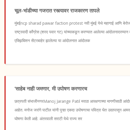
चूल-भांडीच्या गजरात रस्त्यावर राजकारण तापले
मुंबईncp sharad pawar faction protest नवी मुंबई येथे महागाई आणि बेरोजगा
राष्ट्रवादी काँग्रेस (शरद पवार गट) यांच्याकडून करण्यात आलेल्या आंदोलनादरम्यान
एक्झिबिशन सेंटरबाहेर झालेल्या या आंदोलनात आंदोलक
‘साहेब नाही जमणार, मी उपोषण करणारच
छत्रपती संभाजीनगरManoj Jarange Patil मराठा आरक्षणाच्या मागणीसाठी आंदोलन प
आहेत. मनोज जरांगे पाटील यांनी पुन्हा एकदा उपोषणाचा पवित्रा घेत उद्यापासून 
घोषणा केली आहे. अंतरवाली सराटी येथे राज्य सर