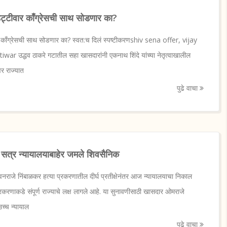
्टीवार काँग्रेसची साथ सोडणार का?
काँग्रेसची साथ सोडणार का? स्वत:च दिलं स्पष्टीकरणshiv sena offer, vijay
ar उद्धव ठाकरे गटातील सहा खासदारांनी एकनाथ शिंदे यांच्या नेतृत्वाखालील
ीवर राज्यात
पुढे वाचा
ये, सत्र न्यायालयाबाहेर जमले शिवसैनिक
े निंबाळकर हत्या प्रकरणातील दीर्घ प्रतीक्षेनंतर आज न्यायालयाचा निकाल
रकरणाकडे संपूर्ण राज्याचे लक्ष लागले आहे. या सुनावणीसाठी खासदार ओमराजे
 उच्च न्यायाल
पुढे वाचा