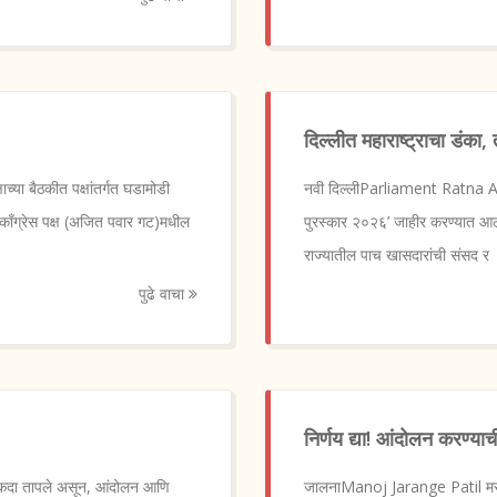
दिल्लीत महाराष्ट्राचा डंका
ाच्या बैठकीत पक्षांतर्गत घडामोडी
नवी दिल्लीParliament Ratna Awar
ी काँग्रेस पक्ष (अजित पवार गट)मधील
पुरस्कार २०२६’ जाहीर करण्यात आला अ
राज्यातील पाच खासदारांची संसद र
पुढे वाचा
निर्णय द्या! आंदोलन करण्या
 एकदा तापले असून, आंदोलन आणि
जालनाManoj Jarange Patil मराठा आ