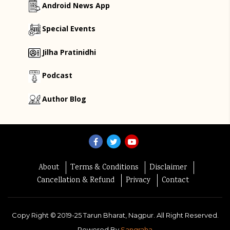
Android News App
Special Events
Jilha Pratinidhi
Podcast
Author Blog
About
Terms & Conditions
Disclaimer
Cancellation & Refund
Privacy
Contact
Copy Right ©
2019-25
Tarun Bharat, Nagpur. All Right Reserved.
Powered By
Sangraha