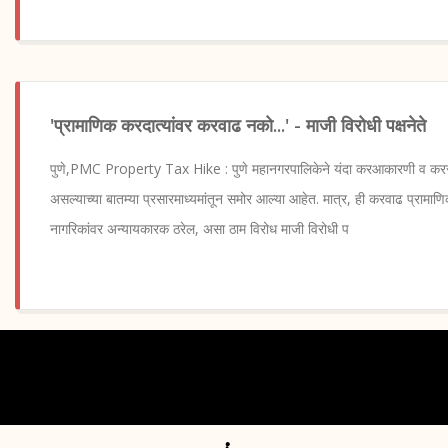
'प्रामाणिक करदात्यांवर करवाढ नको...' - माजी विरोधी पक्षनेते
पुणे,PMC Property Tax Hike : पुणे महानगरपालिकेने यंदा करआकारणी व करस
असल्याच्या बातम्या प्रसारमाध्यमांतून समोर आल्या आहेत. मात्र, ही करवाढ प्रामा
नागरिकांवर अन्यायकारक ठरेल, असा ठाम विरोध माजी विरोधी प