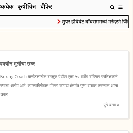
टेकचेक
कृषीविश्व
चौफेर
सुपर हेविवेट बॉक्सिंगमध्ये नरेंदरने जिंकले 
ल्पवयीन मुलीचा छळ!
xing Coach कर्नाटकातील बंगळूरु येथील एका ५० वर्षीय बॉक्सिंग प्रशिक्षकाने
ेल्याचा आरोप आहे. त्याच्याविरोधात पॉक्सो कायद्याअंतर्गत गुन्हा दाखल करण्यात आला
 तक्र
पुढे वाचा