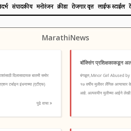
िदर्भ
संपादकीय
मनोरंजन
क्रीडा
रोजगार वृत्त
लाईफ स्टाईल
MarathiNews
बॉक्सिंग प्रशिक्षकाकडून अ
ाशांसाठी दिलासादायक बातमी समोर
बंगळूरु,Minor Girl Abused by Bo
हिएशन टर्बाइन इंधनाच्या (एटीएफ)
१७ वर्षीय मुलीवर लैंगिक अत्याचार क
आहे. अल्पवयीन मुलीच्या आईने लेखी
पुढे वाचा