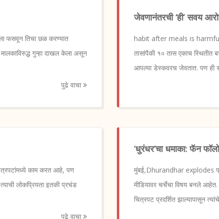
जेवणानंतरची ‘ही’ सवय आरो
ेला फसवून तिचा छळ करण्यात
habit after meals is harmful
मालकाविरुद्ध गुन्हा दाखल केला असून
तासांपैकी १० तास एकाच स्थितीत ब
आपल्या डेस्कवरच जेवतात. पण ही
पुढे वाचा
‘धुरंधर’चा धमाका: फॅन फॉलोअ
ित्रपटांमध्ये काम करत आहे, पण
मुंबई,Dhurandhar explodes प्रसि
. त्याची लोकप्रियता इतकी प्रचंड
मीडियावर चर्चेचा विषय बनले आहेत.
चित्रपट प्रदर्शित झाल्यापासून त्यांच
पुढे वाचा