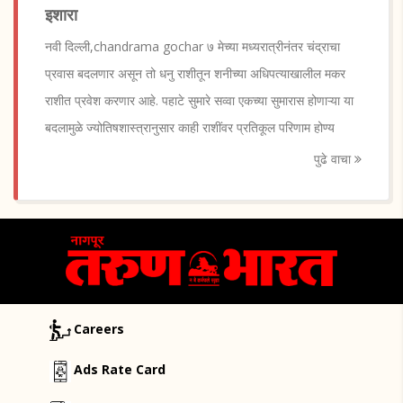
इशारा
नवी दिल्ली,chandrama gochar ७ मेच्या मध्यरात्रीनंतर चंद्राचा
प्रवास बदलणार असून तो धनु राशीतून शनीच्या अधिपत्याखालील मकर
राशीत प्रवेश करणार आहे. पहाटे सुमारे सव्वा एकच्या सुमारास होणाऱ्या या
बदलामुळे ज्योतिषशास्त्रानुसार काही राशींवर प्रतिकूल परिणाम होण्य
पुढे वाचा
Careers
Ads Rate Card