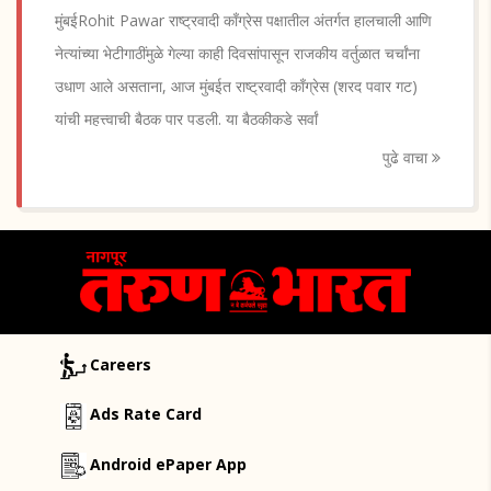
मुंबईRohit Pawar राष्ट्रवादी काँग्रेस पक्षातील अंतर्गत हालचाली आणि
नेत्यांच्या भेटीगाठींमुळे गेल्या काही दिवसांपासून राजकीय वर्तुळात चर्चांना
उधाण आले असताना, आज मुंबईत राष्ट्रवादी काँग्रेस (शरद पवार गट)
यांची महत्त्वाची बैठक पार पडली. या बैठकीकडे सर्वां
पुढे वाचा
Careers
Ads Rate Card
Android ePaper App