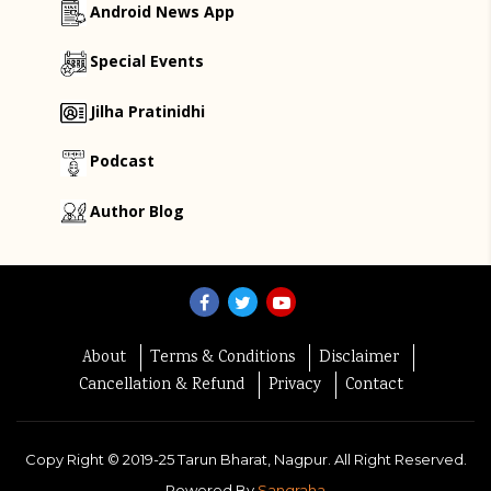
Android News App
Special Events
Jilha Pratinidhi
Podcast
Author Blog
About
Terms & Conditions
Disclaimer
Cancellation & Refund
Privacy
Contact
Copy Right ©
2019-25
Tarun Bharat, Nagpur. All Right Reserved.
Powered By
Sangraha