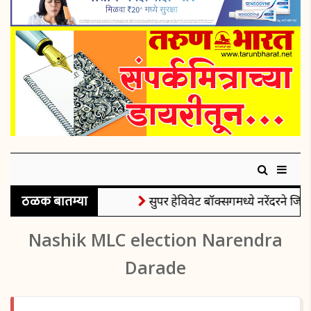
ठळक बातम्या
सुपर हेविवेट बॉक्सिंगमध्ये नरेंदरने जिंक
Nashik MLC election Narendra
Darade