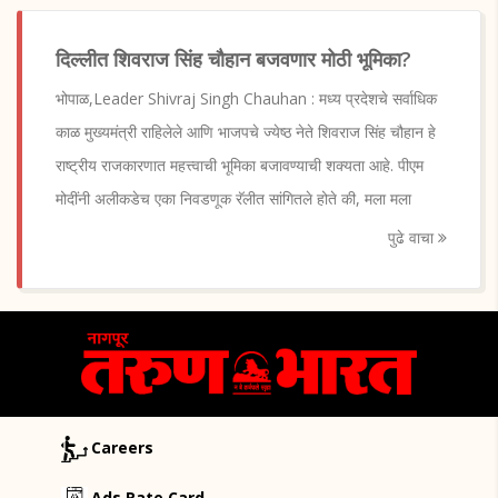
दिल्लीत शिवराज सिंह चौहान बजवणार मोठी भूमिका?
भोपाळ,Leader Shivraj Singh Chauhan : मध्य प्रदेशचे सर्वाधिक
काळ मुख्यमंत्री राहिलेले आणि भाजपचे ज्येष्ठ नेते शिवराज सिंह चौहान हे
राष्ट्रीय राजकारणात महत्त्वाची भूमिका बजावण्याची शक्यता आहे. पीएम
मोदींनी अलीकडेच एका निवडणूक रॅलीत सांगितले होते की, मला मला
पुढे वाचा
Careers
Ads Rate Card