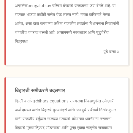
अग्रलेखbengalotsav पश्चिम बंगालचे राजकारण जरा वेगळे आहे. या
राज्यात भाजपा कधीही सत्तेत येऊ शकत नाही. ममता करिश्माई नेत्या
आहेत, असा दावा करणाऱ्या कथित राजकीय तज्ज्ञांना विधानसभा निकालांनी
चांगलीच चपराक बसली आहे. आसाममध्ये स्वबळावर आणि पुडुचेरीत
मित्रपक्षा
पुढे वाचा
बिहारची समीकरणे बदलणार
दिल्ली वार्तापत्रbihars equations राज्यसभा निवडणुकीत उमेदवारी
अर्ज दाखल करीत बिहारचे मुख्यमंत्री आणि जदयुचे सर्वेसर्वा नितीशकुमार
यांनी राजकीय वर्तुळात खळबळ उडवली. कोणाच्या ध्यानीमनी नसताना
बिहारचे मुख्यमंत्रिपद सोडण्याचा आणि पुन्हा एकदा राष्ट्रीय राजकारण