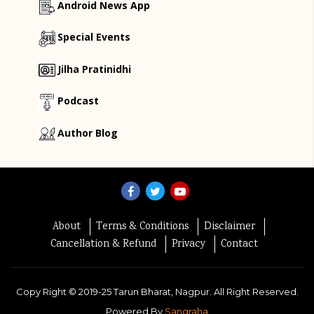
Android News App
Special Events
Jilha Pratinidhi
Podcast
Author Blog
About
Terms & Conditions
Disclaimer
Cancellation & Refund
Privacy
Contact
Copy Right ©
2019-25
Tarun Bharat, Nagpur. All Right Reserved.
Powered By
Sangraha