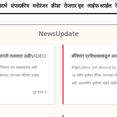
िदर्भ
संपादकीय
मनोरंजन
क्रीडा
रोजगार वृत्त
लाईफ स्टाईल
NewsUpdate
ेऊन मारली तलावात उडी!VIDEO
बॉक्सिंग प्रशिक्षकाकडून अ
परिसरात एक धक्कादायक आणि
बंगळूरु,Minor Girl Abused by Bo
वस्त्र अवस्थेत मंदिरात प्रवेश
१७ वर्षीय मुलीवर लैंगिक अत्याचार क
आहे. अल्पवयीन मुलीच्या आईने लेखी
पुढे वाचा