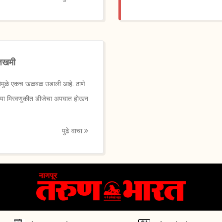
 जखमी
टनेमुळे एकच खळबळ उडाली आहे. ठाणे
ालेल्या मिरवणुकीत डीजेचा अपघात होऊन
पुढे वाचा