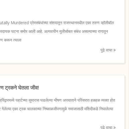
ally Murdered प्रेमसंबंधांच्या संशयातून राजस्थानमधील एका तरुण व्हॉलीबॉल
धक्कादायक घटना समोर आली आहे. अल्पवयीन मुलीसोबत संबंध असल्याच्या रागातून
हरण करून त्याला
पुढे वाचा
पण ट्रकने घेतला जीव!
िद्वारमध्ये पहाटेच्या सुमारास घडलेल्या भीषण अपघाताने परिसरात हळहळ व्यक्त होत
ावर गेलेल्या एका ट्रक चालकाच्या निष्काळजीपणामुळे नमाजासाठी मशिदीकडे निघालेल्या
पुढे वाचा