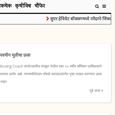
टेकचेक
कृषीविश्व
चौफेर
सुपर हेविवेट बॉक्सिंगमध्ये नरेंदरने जिंकले रौ
ल्पवयीन मुलीचा छळ!
xing Coach कर्नाटकातील बंगळूरु येथील एका ५० वर्षीय बॉक्सिंग प्रशिक्षकाने
ेल्याचा आरोप आहे. त्याच्याविरोधात पॉक्सो कायद्याअंतर्गत गुन्हा दाखल करण्यात आला
 तक्र
पुढे वाचा