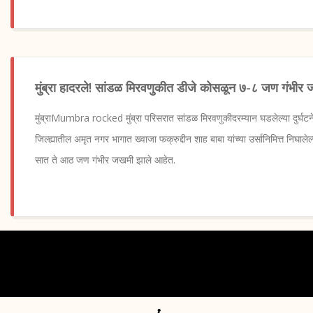
मुंब्रा हादरले! सांडळ मिरवणुकीत डीजे कोसळून ७-८ जण गंभीर
मुंब्राMumbra rocked मुंब्रा परिसरात सांडळ मिरवणुकीदरम्यान घडलेल्या दुर्घ
जिल्ह्यातील अमृत नगर भागात ख्वाजा फक्रुद्दीन शाह बाबा यांच्या उर्सानिमित्त निघ
सात ते आठ जण गंभीर जखमी झाले आहेत.