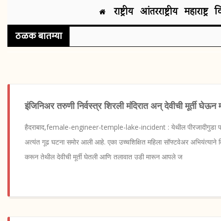
राष्ट्रीय
आंतरराष्ट्रीय
महाराष्ट्र
व
ठळक बातम्या
इंजिनिअर तरुणी निर्वस्त्र शिरली मंदिरात अन् देवीची मूर्ती घ
हैदराबाद,female-engineer-temple-lake-incident : येथील पीरजादीगुडा 
अत्यंत गूढ घटना समोर आली आहे. एका उच्चशिक्षित महिला सॉफ्टवेअर अभियंत्याने वि
करून तेथील देवीची मूर्ती घेतली आणि तलावात उडी मारून आपले ज