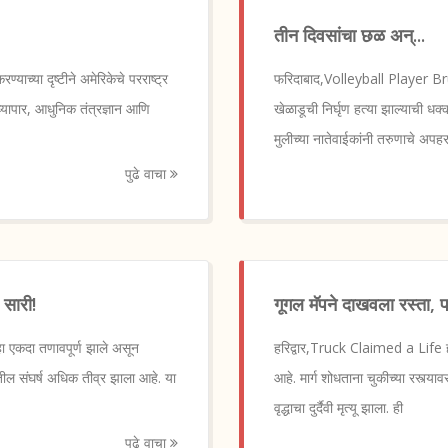
तीन दिवसांचा छळ अन्...
्या दृष्टीने अमेरिकेचे परराष्ट्र
फरिदाबाद,Volleyball Player Brut
 व्यापार, आधुनिक तंत्रज्ञान आणि
खेळाडूची निर्घृण हत्या झाल्याची 
मुलीच्या नातेवाईकांनी तरुणाचे अप
पुढे वाचा
 सारी!
गूगल मॅपने दाखवला रस्ता, 
 एकदा तणावपूर्ण झाले असून
हरिद्वार,Truck Claimed a Life हर
षातील संघर्ष अधिक तीव्र झाला आहे. या
आहे. मार्ग शोधताना चुकीच्या रस्त्य
वृद्धाचा दुर्दैवी मृत्यू झाला. ही
पुढे वाचा