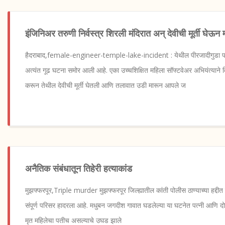
इंजिनिअर तरुणी निर्वस्त्र शिरली मंदिरात अन् देवीची मूर्ती घ
हैदराबाद,female-engineer-temple-lake-incident : येथील पीरजादीगुडा 
अत्यंत गूढ घटना समोर आली आहे. एका उच्चशिक्षित महिला सॉफ्टवेअर अभियंत्याने वि
करून तेथील देवीची मूर्ती घेतली आणि तलावात उडी मारून आपले ज
अनैतिक संबंधातून तिहेरी हत्याकांड
मुझफ्फरपूर,Triple murder मुझफ्फरपूर जिल्ह्यातील कांती पोलीस ठाण्याच्या हद्दीत 
संपूर्ण परिसर हादरला आहे. मधुबन जगदीश गावात घडलेल्या या घटनेत पत्नी आणि दो
मृत महिलेचा पतीच असल्याचे उघड झाले