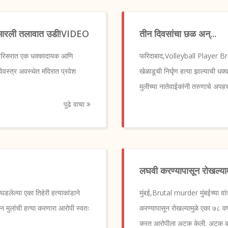
ेऊन मारली तलावात उडी!VIDEO
तीन दिवसांचा छळ अन्...
परिसरात एक धक्कादायक आणि
फरिदाबाद,Volleyball Player Brut
वस्त्र अवस्थेत मंदिरात प्रवेश
खेळाडूची निर्घृण हत्या झाल्याची 
मुलीच्या नातेवाईकांनी तरुणाचे अप
पुढे वाचा
लघवी करण्यापासून रोखल्यामुळ
घडलेल्या एका तिहेरी हत्याकांडाने
मुंबई,Brutal murder मुंबईच्या व
न मुलांची हत्या करणारा आरोपी स्वतः
करण्यापासून रोखल्यामुळे एका ७८ वर्
करत आरोपीला अटक केली. अटक 