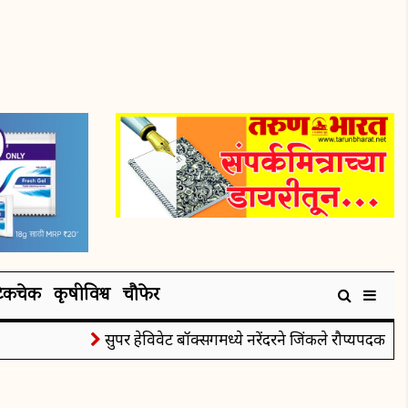
टेकचेक
कृषीविश्व
चौफेर
सुपर हेविवेट बॉक्सिंगमध्ये नरेंदरने जिंकले रौप्यपदक
प