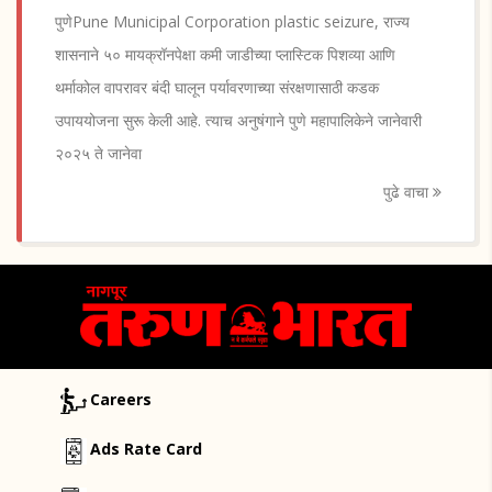
पुणेPune Municipal Corporation plastic seizure, राज्य
शासनाने ५० मायक्रॉनपेक्षा कमी जाडीच्या प्लास्टिक पिशव्या आणि
थर्माकोल वापरावर बंदी घालून पर्यावरणाच्या संरक्षणासाठी कडक
उपाययोजना सुरू केली आहे. त्याच अनुषंगाने पुणे महापालिकेने जानेवारी
२०२५ ते जानेवा
पुढे वाचा
Careers
Ads Rate Card