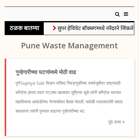
ठळक बातम्या
सुपर हेविवेट बॉक्सिंगमध्ये नरेंदरने जिंकले रौ
Pune Waste Management
गुन्हेगारीच्या घटनांमध्ये मोठी वाढ
पुणेSupriya Sule विधान परिषद निवडणुकीच्या पार्श्वभूमीवर राष्ट्रवादी
काँग्रेस (शरद पवार गट)च्या खासदार सुप्रिया सुळे यांनी काँग्रेस भवनात
महाविकास आघाडीच्या नेत्यांसोबत बैठक घेतली. यावेळी पत्रकारांशी संवाद
साधताना त्यांनी पुण्यात वाढत्या गुन्हेगारीच्या घट
पुढे वाचा