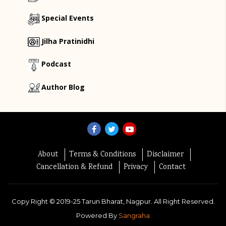
Special Events
Jilha Pratinidhi
Podcast
Author Blog
About
Terms & Conditions
Disclaimer
Cancellation & Refund
Privacy
Contact
Copy Right ©
2019-25
Tarun Bharat, Nagpur. All Right Reserved.
Powered By
Sangraha