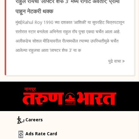
राहुल रॉयचा ‘लाफ्टर शेफ 3’ मध्ये रागीट अवतार; प्रोमो
पाहून नेटकरी थक्क
मुंबईRahul Roy 1990 च्या दशकात ‘आशिकी’ या सुपरहिट चित्रपटातून
रातोरात स्टार बनलेला अभिनेता राहुल रॉय पुन्हा एकदा चर्चेत आला आहे.
अलीकडेच सोशल मीडियावरील रील्समधील त्याच्या उपस्थितीमुळे चर्चेत
आलेल्या राहुलचा आता ‘लाफ्टर शेफ 3’ या क
पुढे वाचा
Careers
Ads Rate Card