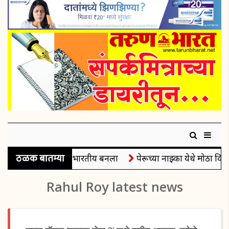
ठळक बातम्या
..पदक जिंकणारा पहिला भारतीय बनला
पेरूच्या नाझ्का येथे मोठा विम
Rahul Roy latest news