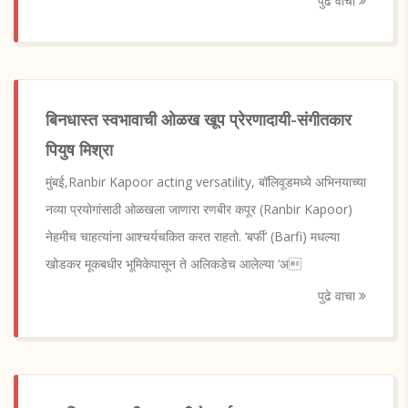
पुढे वाचा
बिनधास्त स्वभावाची ओळख खूप प्रेरणादायी-संगीतकार
पियुष मिश्रा
मुंबई,Ranbir Kapoor acting versatility, बॉलिवूडमध्ये अभिनयाच्या
नव्या प्रयोगांसाठी ओळखला जाणारा रणबीर कपूर (Ranbir Kapoor)
नेहमीच चाहत्यांना आश्चर्यचकित करत राहतो. ‘बर्फी’ (Barfi) मधल्या
खोडकर मूकबधीर भूमिकेपासून ते अलिकडेच आलेल्या ‘अ
पुढे वाचा