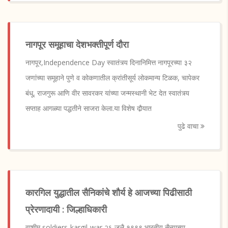
नागपूर समूहाचा देशभक्तीपूर्ण दौरा
नागपूर,Independence Day स्वातंत्र्य दिनानिमित्त नागपूरच्या ३२
जणांच्या समूहाने पुणे व कोकणातील क्रांतीसूर्य लोकमान्य टिळक, चापेकर
बंधू, राजगुरू आणि वीर सावरकर यांच्या जन्मस्थानी भेट देत स्वातंत्र्य
सप्ताह आगळ्या पद्धतीने साजरा केला.या विशेष दौर्‍यात
पुढे वाचा
कारगिल युद्धातील सैनिकांचे शौर्य हे आजच्या पिढीसाठी
प्रेरणादायी : जिल्हाधिकारी
वाशीम,soldiers-kargil-war २६ जुलै १९९९ भारतीय सैन्याच्या