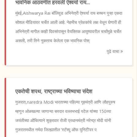
भावनिक आठवणीत हरवली ऐश्वर्या राय...
मुंबई,Aishwarya Rai बॉलिवूड अभिनेत्री ऐश्वर्या राय बच्चन पुन्हा एकदा
सोशल मीडियावर चर्चेत आली आहे. नेहमीच प्रेक्षकांचे लक्ष वेधून घेणारी ही
अभिनेत्री मागील काही दिवसांपासून वैयक्तिक आयुष्यावरील चर्चांमुळे चर्चेत
असली, तरी तिने नुकताच केलेला एक भावनिक पोस्
पुढे वाचा
एकतेची शपथ, राष्ट्राच्या भविष्याचा संदेश
गुजरात,naredra Modi भारताच्या पहिल्या गृहमंत्री आणि लौहपुरुष
म्हणून ओळखल्या जाणाऱ्या सरदार वल्लभभाई पटेल यांच्या 150व्या
जयंतीच्या औचित्याने शुक्रवार रोजी प्रधानमंत्री नरेन्द्र मोदी यांनी
गुजरातमधील नर्मदा जिल्ह्यातील ‘स्टॅच्यू ऑफ युनिटी’वर प