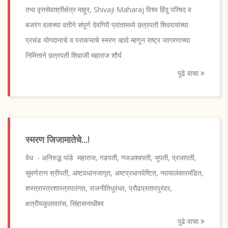
तभा वृत्तसेवाश्रीक्षेत्र माहूर, Shivaji Maharaj विश्व हिंदू परिषद व
बजरंग दलाच्या वतीने संपूर्ण देवगिरी प्रांतामध्ये छत्रपती शिवरायांच्या
प्रचंड योगदानाचे व पराक‘माचे स्मरण व्हावे म्हणून राष्ट्र जागरणाच्या
निमित्ताने छत्रपती शिवाजी महाराज शौर्य
पुढे वाचा
स्मरण जिजामातेचे...!
वेध - अनिरुद्ध पांडे महाराज, गडपती, गजअश्वपती, भूपती, प्रजापती,
सुवर्णरत्न श्रीपती, अष्टवधानजागृत, अष्टप्रधानवेष्टित, न्यायालंकारमंडित,
शस्त्रास्त्रशास्त्रपारंगत, राजनीतिधुरंधर, प्रौढप्रतापपुरंदर,
क्षत्रीयकुलावतंस, सिंहासनाधीश्व
पुढे वाचा