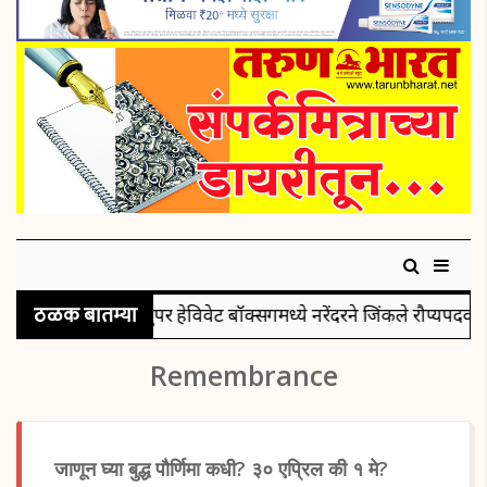
ठळक बातम्या
सुपर हेविवेट बॉक्सिंगमध्ये नरेंदरने जिंकले रौप्यपदक
पु
Remembrance
जाणून घ्या बुद्ध पौर्णिमा कधी? ३० एप्रिल की १ मे?