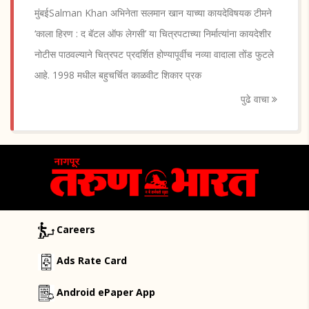
मुंबईSalman Khan अभिनेता सलमान खान याच्या कायदेविषयक टीमने
‘काला हिरण : द बॅटल ऑफ लेगसी’ या चित्रपटाच्या निर्मात्यांना कायदेशीर
नोटीस पाठवल्याने चित्रपट प्रदर्शित होण्यापूर्वीच नव्या वादाला तोंड फुटले
आहे. 1998 मधील बहुचर्चित काळवीट शिकार प्रक
पुढे वाचा
Careers
Ads Rate Card
Android ePaper App