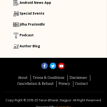
Android News App
Special Events
Jilha Pratinidhi
Podcast
Author Blog
About
Terms & Conditions
Disclaimer
Cancellation & Refund
Privacy
Contact
Copy Right ©
2019-25
Tarun Bharat, Nagpur. All Right Reserved.
Powered By
Sangraha