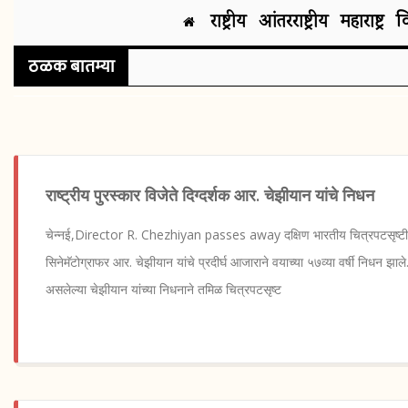
राष्ट्रीय
आंतरराष्ट्रीय
महाराष्ट्र
व
ठळक बातम्या
राष्ट्रीय पुरस्कार विजेते दिग्दर्शक आर. चेझीयान यांचे निधन
चेन्नई,Director R. Chezhiyan passes away दक्षिण भारतीय चित्रपटसृष्टीतील
सिनेमॅटोग्राफर आर. चेझीयान यांचे प्रदीर्घ आजाराने वयाच्या ५७व्या वर्षी निधन झा
असलेल्या चेझीयान यांच्या निधनाने तमिळ चित्रपटसृष्ट