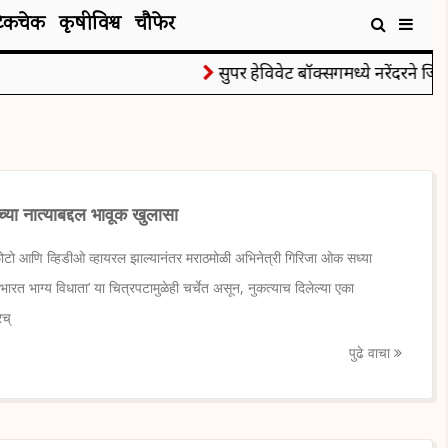
टेकचेक
कृषीविश्व
चौफेर
सुपर हेविवेट बॉक्सिंगमध्ये नरेंदरने जिंकले
ा नात्याबद्दल भावूक खुलासा
ोटो आणि व्हिडीओ व्हायरल झाल्यानंतर मराठमोळी अभिनेत्री गिरिजा ओक सध्या
भारत भाग्य विधाता’ या चित्रपटामुळेही चर्चेत असून, नुकत्याच दिलेल्या एका
रच्
पुढे वाचा