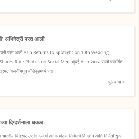
ी' अभिनेत्री परत आली
भिनेत्री परत आली Asin Returns to Spotlight on 10th Wedding
ares Rare Photos on Social Mediaमुंबई,Asin २००८ साली प्रदर्शित
त्रपट ‘गजनी’मधून बॉलिवूडमध्ये पदा
पुढे वाचा
या दिग्दर्शनाला धक्का
रतीय चित्रपटसृष्टीत दरवर्षी अनेक मोठ्या सिनेमांचे दिग्दर्शन आणि निर्मिती सुरू