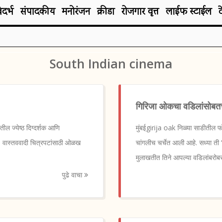
िदर्भ
संपादकीय
मनोरंजन
क्रीडा
रोजगार वृत्त
लाईफ स्टाईल
South Indian cinema
गिरिजा ओकचा वडिलांसोबतच्य
 ज्येष्ठ दिग्दर्शक आणि
मुंबईgirija oak निळ्या साडीतील फ
ले. वास्तववादी चित्रपटांसाठी ओळख
चांगलीच चर्चेत आली आहे. सध्या ती ‘
मुलाखतीत तिने आपल्या वडिलांबरोब
पुढे वाचा