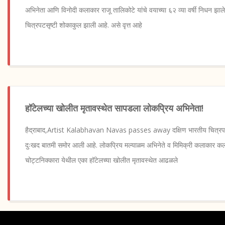
अभिनेता आणि विनोदी कलाकार राजू तालिकोटे यांचे वयाच्या ६२ व्या वर्षी निधन झाले. 
चित्रपटसृष्टी शोकाकुल झाली आहे. असे वृत्त आहे
हॉटेलच्या खोलीत मृतावस्थेत सापडला लोकप्रिय अभिनेता!
हैद्राबाद,Artist Kalabhavan Navas passes away दक्षिण भारतीय चित्रपटस
दुःखद बातमी समोर आली आहे. लोकप्रिय मल्याळम अभिनेते व मिमिक्री कलाकार कल
चोट्टनिक्कारा येथील एका हॉटेलच्या खोलीत मृतावस्थेत आढळले