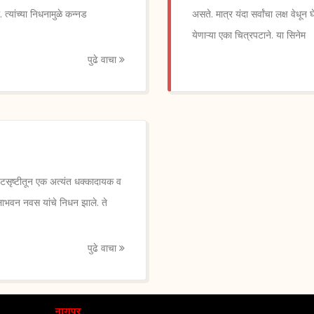
त्यांच्या निधनामुळे कन्नड
असते. मात्र यंदा सर्वांचा लक्ष वे
येणाऱ्या एका चित्रपटाने. या सिनेम
पुढे वाचा
ृष्टीतून एक अत्यंत धक्कादायक व
ाभवन नवस यांचे निधन झाले. ते
पुढे वाचा