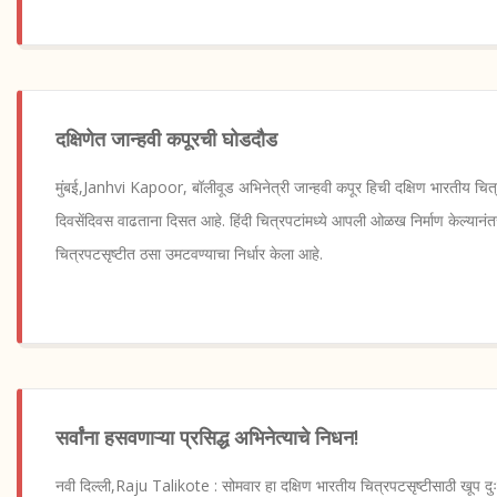
दक्षिणेत जान्हवी कपूरची घोडदौड
मुंबई,Janhvi Kapoor, बॉलीवूड अभिनेत्री जान्हवी कपूर हिची दक्षिण भारतीय चित
दिवसेंदिवस वाढताना दिसत आहे. हिंदी चित्रपटांमध्ये आपली ओळख निर्माण केल्यानं
चित्रपटसृष्टीत ठसा उमटवण्याचा निर्धार केला आहे.
सर्वांना हसवणाऱ्या प्रसिद्ध अभिनेत्याचे निधन!
नवी दिल्ली,Raju Talikote : सोमवार हा दक्षिण भारतीय चित्रपटसृष्टीसाठी खूप दु