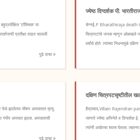
ज्येष्ठ दिग्दर्शक पी. भारतीरा
ुप्रतीक्षित ‘टॉक्सिक’ या
चेन्नई,P Bharathiraja death तामि
दर्शनाची प्रतीक्षा वाढत चालली
चित्रपटांचे जनक म्हणून ओळखले जाणा
वर्षांचे होते. त्यांच्या निधनामुळे दक्षि
पुढे वाचा
दक्षिण चित्रपटसृष्टीतील ख
र येथे झालेल्या भीषण अपघातात मृत्यू
हैद्राबाद,Villain Rajendran pa
डीचा गंभीर अपघात झाला. अपघाताची
जाणारे ज्येष्ठ अभिनेते व दिग्दर्शक ई.
त्यांनी अखेरचा श्वास घेतला. लहानप
पुढे वाचा