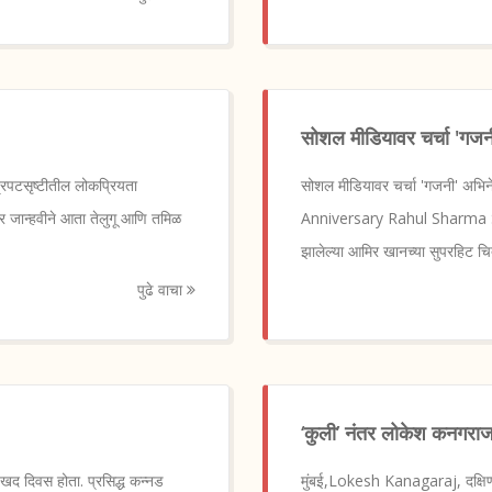
सोशल मीडियावर चर्चा 'गजन
्रपटसृष्टीतील लोकप्रियता
सोशल मीडियावर चर्चा 'गजनी' अ
तर जान्हवीने आता तेलुगू आणि तमिळ
Anniversary Rahul Sharma Sh
झालेल्या आमिर खानच्या सुपरहिट चि
पुढे वाचा
‘कुली’ नंतर लोकेश कनगराजच्
ःखद दिवस होता. प्रसिद्ध कन्नड
मुंबई,Lokesh Kanagaraj, दक्षिण भा