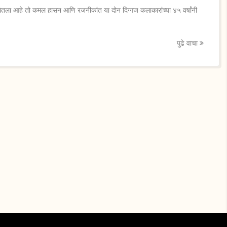
धून घेतला आहे तो कमल हासन आणि रजनीकांत या दोन दिग्गज कलाकारांच्या ४५ वर्षांनी
पुढे वाचा