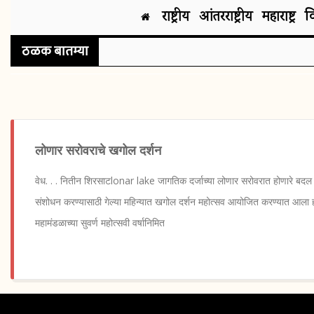
राष्ट्रीय
आंतरराष्ट्रीय
महाराष्ट्र
व
ठळक बातम्या
लोणार सरोवराचे खगोल दर्शन
वेध. . . नितीन शिरसाटlonar lake जागतिक दर्जाच्या लोणार सरोवरात होणारे बदल पाण
संशोधन करण्यासाठी गेल्या महिन्यात खगोल दर्शन महोत्सव आयोजित करण्यात आला हो
महामंडळाच्या सुवर्ण महोत्सवी वर्षानिमित