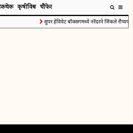
टेकचेक
कृषीविश्व
चौफेर
सुपर हेविवेट बॉक्सिंगमध्ये नरेंदरने जिंकले रौप्यपदक