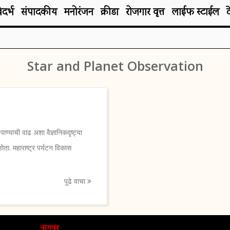
िदर्भ
संपादकीय
मनोरंजन
क्रीडा
रोजगार वृत्त
लाईफ स्टाईल
Star and Planet Observation
्याची वाढ अशा वैज्ञानिकदृष्ट्या
ता. महाराष्ट्र पर्यटन विकास
पुढे वाचा