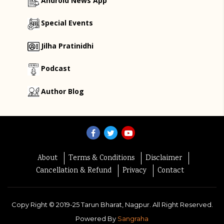
Android News App
Special Events
Jilha Pratinidhi
Podcast
Author Blog
About
Terms & Conditions
Disclaimer
Cancellation & Refund
Privacy
Contact
Copy Right ©
2019-25
Tarun Bharat, Nagpur. All Right Reserved.
Powered By
Sangraha