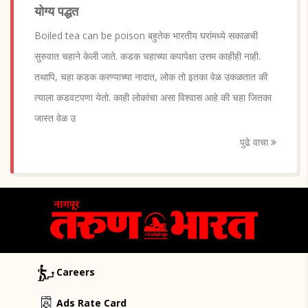
योग्य पद्धत
Boiled tea can be poison बहुतेक भारतीय घरांमध्ये सकाळची
सुरुवात चहाने केली जाते. कडक चहाच्या कपापेक्षा उत्तम काहीही नाही.
तथापि, चहा कडक करण्याच्या नादात, लोक तो इतका वेळ उकळतात की
त्याला कडवटपणा येतो. काही लोकांचा असा विश्वास आहे की चहा जितका
जास्त वेळ उ
पुढे वाचा
Careers
Ads Rate Card