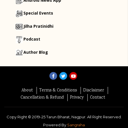
Android News App
Special Events
Jilha Pratinidhi
Podcast
Author Blog
About
Terms & Conditions
Disclaimer
Cancellation & Refund
Privacy
Contact
Copy Right ©
2019-25
Tarun Bharat, Nagpur. All Right Reserved.
Powered By
Sangraha