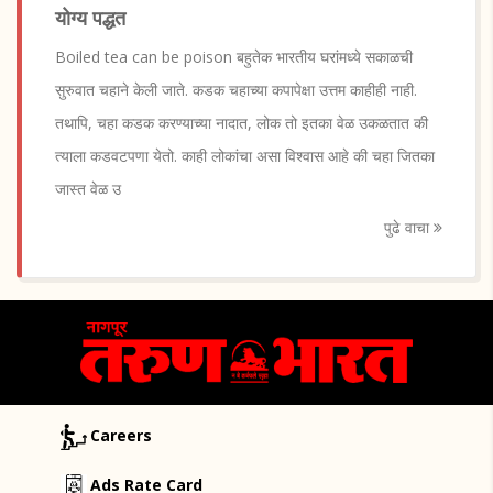
योग्य पद्धत
Boiled tea can be poison बहुतेक भारतीय घरांमध्ये सकाळची
सुरुवात चहाने केली जाते. कडक चहाच्या कपापेक्षा उत्तम काहीही नाही.
तथापि, चहा कडक करण्याच्या नादात, लोक तो इतका वेळ उकळतात की
त्याला कडवटपणा येतो. काही लोकांचा असा विश्वास आहे की चहा जितका
जास्त वेळ उ
पुढे वाचा
Careers
Ads Rate Card