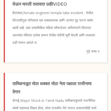
घेऊन मारली तलावात उडी!VIDEO
हैदराबाद,female-engineer-temple-lake-incident : येथील
पीरजादीगुडा परिसरात एक धक्कादायक आणि अत्यंत गूढ घटना समोर
आली आहे. एका उच्चशिक्षित महिला सॉफ्टवेअर अभियंत्याने विवस्त्र
अवस्थेत मंदिरात प्रवेश करून तेथील देवीची मूर्ती घेतली आणि तलावात
उडी मारून आपले ज
पुढे वाचा
तामिळनाडूत मोठा धक्का! मोठा नेता पक्षाला राजीनामा
देणार
चेन्नई,Major Shock in Tamil Nadu तामिळनाडूमध्ये राजनैतिक
संघर्ष पाहायला मिळत होता, बरेच राजकीय नेते नाराज असल्याचीही चर्चा