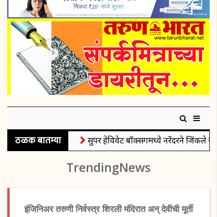
ठळक बातम्या
सुपर हेविवेट बॉक्सिंगमध्ये नरेंदरने जिंकले रौप्
TrendingNews
इंजिनिअर तरुणी निर्वस्त्र शिरली मंदिरात अन् देवीची मूर्ती