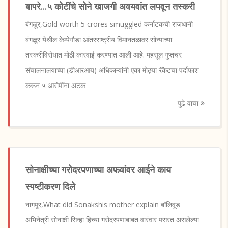
बापरे...५ कोटींचे सोने खाजगी अवयवांत लपवून तस्करी
बंगळूर,Gold worth 5 crores smuggled कर्नाटकची राजधानी
बंगळूर येथील केम्पेगौडा आंतरराष्ट्रीय विमानतळावर सोन्याच्या
तस्करीविरोधात मोठी कारवाई करण्यात आली आहे. महसूल गुप्तचर
संचालनालयाच्या (डीआरआय) अधिकाऱ्यांनी एका मोठ्या रॅकेटचा पर्दाफाश
करून ५ आरोपींना अटक
पुढे वाचा
सोनाक्षीच्या गरोदरपणाच्या अफवांवर आईने काय
स्पष्टीकरण दिले
नागपूर,What did Sonakshis mother explain बॉलिवूड
अभिनेत्री सोनाक्षी सिन्हा हिच्या गरोदरपणाबाबत वारंवार पसरत असलेल्या