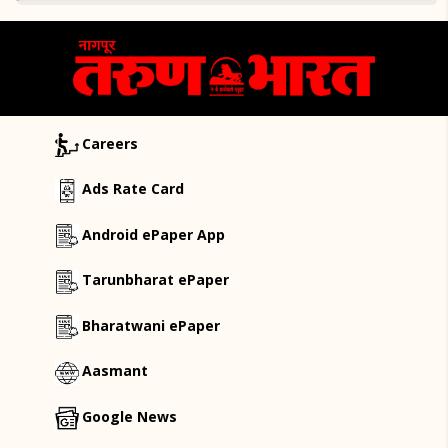
Careers
Ads Rate Card
Android ePaper App
Tarunbharat ePaper
Bharatwani ePaper
Aasmant
Google News