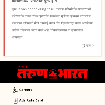
कल्याणमध्यै 'सैराटची' पुनरावृति
मुंबईKalyan honor killing case, कल्याण पश्चिमेतील पारेकरवाडी
परिसरातील रचना रॉयल इमारतीत घडलेल्या मुलीच्या हत्येच्या प्रकरणात
बाजारपेठ पोलिसांनी मोठी कारवाई करत तीन दिवसांपासून फरार असलेल्या
आरोपी वडिलांना अटक केली आहे. चौकशीदरम्यान या हत्येमागील
धक्कादाय
पुढे वाचा
Careers
Ads Rate Card