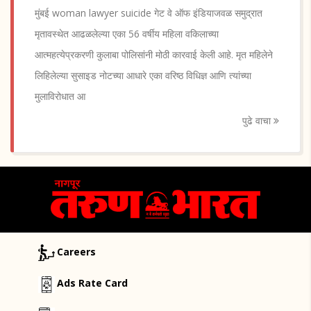
मुंबई woman lawyer suicide गेट वे ऑफ इंडियाजवळ समुद्रात
मृतावस्थेत आढळलेल्या एका 56 वर्षीय महिला वकिलाच्या
आत्महत्येप्रकरणी कुलाबा पोलिसांनी मोठी कारवाई केली आहे. मृत महिलेने
लिहिलेल्या सुसाइड नोटच्या आधारे एका वरिष्ठ विधिज्ञ आणि त्यांच्या
मुलाविरोधात आ
पुढे वाचा
Careers
Ads Rate Card