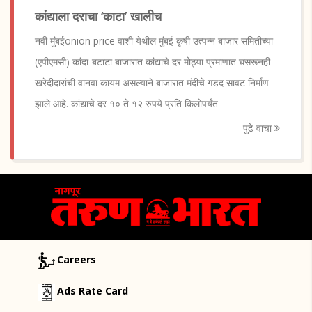
कांद्याला दराचा ‘काटा’ खालीच
नवी मुंबईonion price वाशी येथील मुंबई कृषी उत्पन्न बाजार समितीच्या
(एपीएमसी) कांदा-बटाटा बाजारात कांद्याचे दर मोठ्या प्रमाणात घसरूनही
खरेदीदारांची वानवा कायम असल्याने बाजारात मंदीचे गडद सावट निर्माण
झाले आहे. कांद्याचे दर १० ते १२ रुपये प्रति किलोपर्यंत
पुढे वाचा
Careers
Ads Rate Card