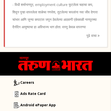
- विधी शर्मानागपूर, employment-culture फुटलेला चहाचा कप,
शिवून पुन्हा वापरलेला शाळेचा गणवेश, तुटलेल्या चपलांना नवा जीव देणारा
चांभार आणि जुन्या कपाटात जपून ठेवलेल्या आठवणी एकेकाळी नागपूरच्या
दैनंदिन आयुष्याचा हा अविभाज्य भाग होता. वस्तू केवळ वापरण्या
पुढे वाचा
Careers
Ads Rate Card
Android ePaper App