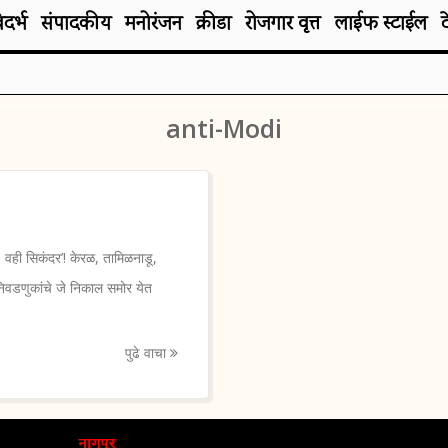
िदर्भ
संपादकीय
मनोरंजन
क्रीडा
रोजगार वृत्त
लाईफ स्टाईल
anti-Modi
वही सिकंदर’! केरळ, तामिळनाडू,
ा निवडणुकांचे जे निकाल समोर येत
पुढे वाचा