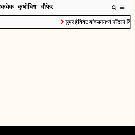
टेकचेक
कृषीविश्व
चौफेर
सुपर हेविवेट बॉक्सिंगमध्ये नरेंदरने जिंक