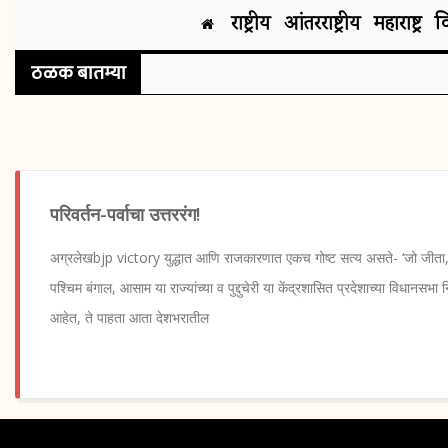
राष्ट्रीय
आंतरराष्ट्रीय
महाराष्ट्र
व
ठळक बातम्या
परिवर्तन-पर्वाचा उत्तररंग!
अग्रलेखbjp victory युद्धात आणि राजकारणात एकच गोष्ट सत्य असते- ‘जो जीता, 
पश्चिम बंगाल, आसाम या राज्यांच्या व पुद्दुचेरी या केंद्रशासित प्रदेशाच्या विधानसभ
आहेत, ते पाहता आता देशभरातील