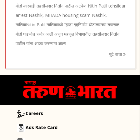
मोठी कारवाई! तहसीलदार नितीन पाटील अटकेत Nitin Patil tehsildar
arrest Nashik, MHADA housing scam Nashik,
नाशिकNitin Patil नाशिकमध्ये म्हाडा गृहनिर्माण घोटाळ्याच्या तपासात
मोठी घडामोड समोर आली असून महसूल विभागातील तहसीलदार नितीन
पाटील यांना अटक करण्यात आल्य
पुढे वाचा
Careers
Ads Rate Card