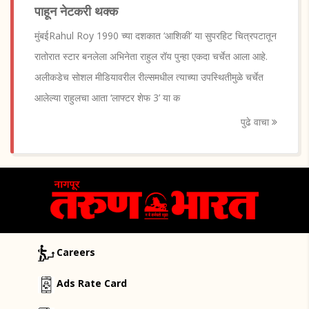
पाहून नेटकरी थक्क
मुंबईRahul Roy 1990 च्या दशकात ‘आशिकी’ या सुपरहिट चित्रपटातून
रातोरात स्टार बनलेला अभिनेता राहुल रॉय पुन्हा एकदा चर्चेत आला आहे.
अलीकडेच सोशल मीडियावरील रील्समधील त्याच्या उपस्थितीमुळे चर्चेत
आलेल्या राहुलचा आता ‘लाफ्टर शेफ 3’ या क
पुढे वाचा
Careers
Ads Rate Card