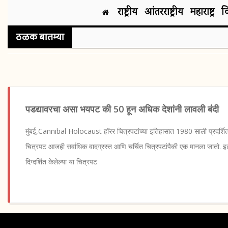
राष्ट्रीय
आंतरराष्ट्रीय
महाराष्ट्र
व
ठळक बातम्या
पडद्यावरचा असा भयपट की 50 हून अधिक देशांनी लावली बंदी
मुंबई,Cannibal Holocaust हॉरर चित्रपटांच्या इतिहासात 1980 साली प्रदर्शित
चित्रपट आजही सर्वाधिक वादग्रस्त आणि चर्चित चित्रपटांपैकी एक मानला जातो. इटाल
दिग्दर्शित केलेल्या या चित्रपट