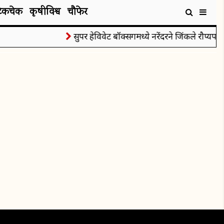
टेकचेक
कृषीविश्व
चौफेर
सुपर हेविवेट बॉक्सिंगमध्ये नरेंदरने जिंकले रौप्यपदक