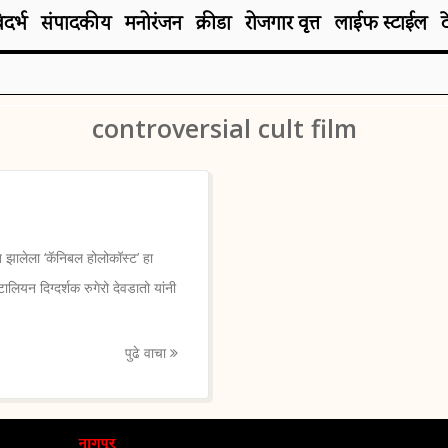
िदर्भ
संपादकीय
मनोरंजन
क्रीडा
रोजगार वृत्त
लाईफ स्टाईल
controversial cult film
 झालेला ‘कॅनिबल होलोकॉस्ट’ हा
ियन दिग्दर्शक रुगेरो देवडातो यांनी
पुढे वाचा