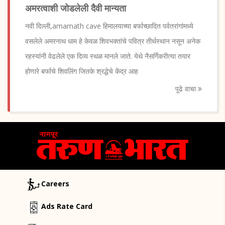
अमरत्वाशी जोडलेली दैवी मान्यता
नवी दिल्ली,amarnath cave हिमालयाच्या बर्फाच्छादित पर्वतरांगांमध्ये
वसलेले अमरनाथ धाम हे केवळ शिवभक्तांचे पवित्र तीर्थस्थान नसून अनेक
रहस्यांनी वेढलेले एक दिव्य स्थळ मानले जाते. येथे नैसर्गिकरीत्या तयार
होणारे बर्फाचे शिवलिंग जितके श्रद्धेचे केंद्र आह
पुढे वाचा
Careers
Ads Rate Card