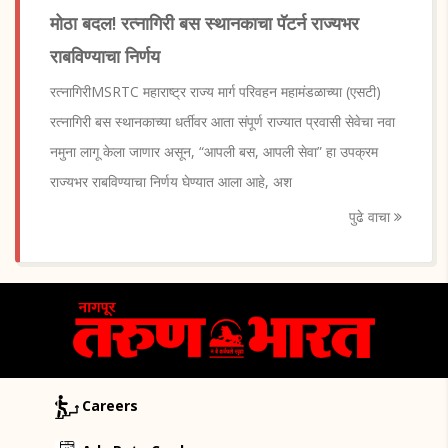
मोठा बदल! रत्नागिरी बस स्थानकाचा पॅटर्न राज्यभर
राबविण्याचा निर्णय
रत्नागिरीMSRTC महाराष्ट्र राज्य मार्ग परिवहन महामंडळाच्या (एसटी)
रत्नागिरी बस स्थानकाच्या धर्तीवर आता संपूर्ण राज्यात प्रवासी सेवेचा नवा
नमुना लागू केला जाणार असून, “आपली बस, आपली सेवा” हा उपक्रम
राज्यभर राबविण्याचा निर्णय घेण्यात आला आहे, अश
पुढे वाचा
Careers