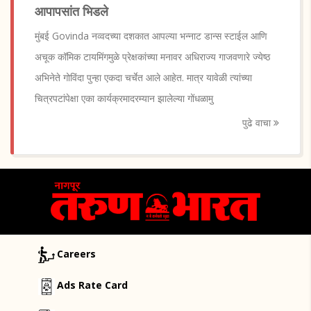
आपापसांत भिडले
मुंबई Govinda नव्वदच्या दशकात आपल्या भन्नाट डान्स स्टाईल आणि
अचूक कॉमिक टायमिंगमुळे प्रेक्षकांच्या मनावर अधिराज्य गाजवणारे ज्येष्ठ
अभिनेते गोविंदा पुन्हा एकदा चर्चेत आले आहेत. मात्र यावेळी त्यांच्या
चित्रपटांपेक्षा एका कार्यक्रमादरम्यान झालेल्या गोंधळामु
पुढे वाचा
Careers
Ads Rate Card