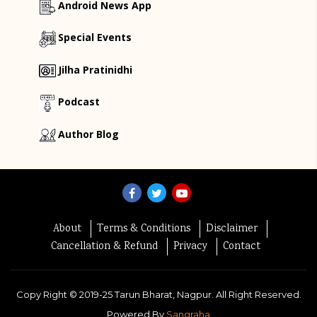
Android News App
Special Events
Jilha Pratinidhi
Podcast
Author Blog
About
Terms & Conditions
Disclaimer
Cancellation & Refund
Privacy
Contact
Copy Right ©
2019-25
Tarun Bharat, Nagpur. All Right Reserved.
Powered By
Sangraha