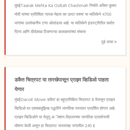
मुंबईTaarak Mehta Ka Ooltah Chashmah निर्माते असित कुमार
मोदी यांच्या प्रतिष्ठित ‘तारक मेहता का उल्टा चश्मा’ या मालिकेने 4700
भागांचा उल्लेखनीय टप्पा ओलांडला आहे. या मालिकेने इंडस्ट्रीतील सर्वात
प्रिय आणि दीर्घकाळ टिकणाऱ्या कलाकारांच्या संचास
पुढे वाचा
डकैत चित्रपट या तारखेपासून प्राइम व्हिडिओ पाहता
येणार
मुंबईDacoit Movie डकैत’ हा बहुप्रतिक्षित चित्रपट 8 मेपासून प्राइम
व्हिडिओ वर एक्सक्लुझिव्ह पद्धतीने जागतिक स्तरावर प्रदर्शित होणार आहे.
प्राइम व्हिडिओने या तेलुगू अॅक्शन-थ्रिलरच्या जागतिक प्रदर्शनाची
घोषणा केली असून हा चित्रपट भारतासह जगातील 240 ह