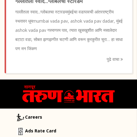
गल्लीतला स्वाद...ग्लोबलचा स्टारडम
गल्लीतला स्वाद...ग्लोबलचा स्टारडममुंबईचा वडापावची आंतरराष्ट्रीय
स्थरावर धूमmumbai vada pav, ashok vada pav dadar, मुंबई
ashok vada pav गरमागरम पाव, त्यात खुसखुशीत आणि मसालेदार
बटाटा वडा, सोबत झणझणीत चटणी आणि वरून कुरकुरीत चुरा… हा साधा
पण मन जिंकण
पुढे वाचा
Careers
Ads Rate Card