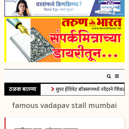
ठळक बातम्या
सुपर हेविवेट बॉक्सिंगमध्ये नरेंदरने जिंकले र
famous vadapav stall mumbai